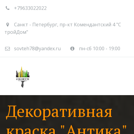
+79633022022
Санкт - Петербург
,
пр-кт Комендантский 4 "С
тройДом"
sovteh78@yandex.ru
пн-сб 10:00 - 19:00
Декоративная
краска "Антика"