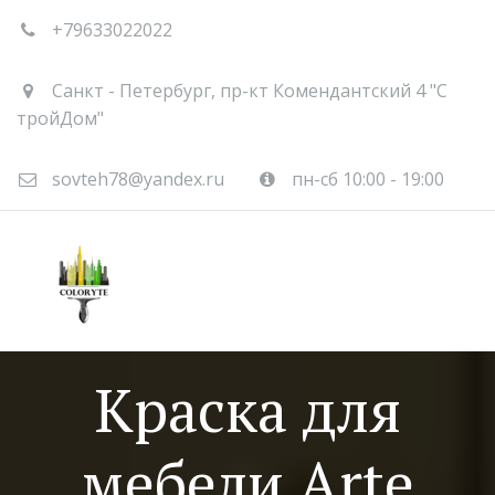
+79633022022
Санкт - Петербург
,
пр-кт Комендантский 4 "С
тройДом"
sovteh78@yandex.ru
пн-сб 10:00 - 19:00
Краска для
мебели Arte