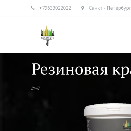
+79633022022
Санкт - Петербург
Резиновая кр