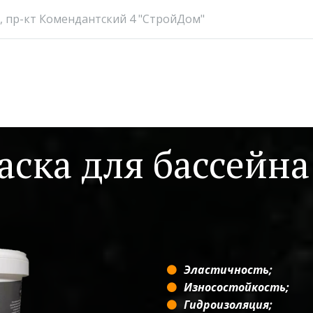
,
пр-кт Комендантский 4 "СтройДом"
аска для бассейна
Эластичность;
Износостойкость;
Гидроизоляция;