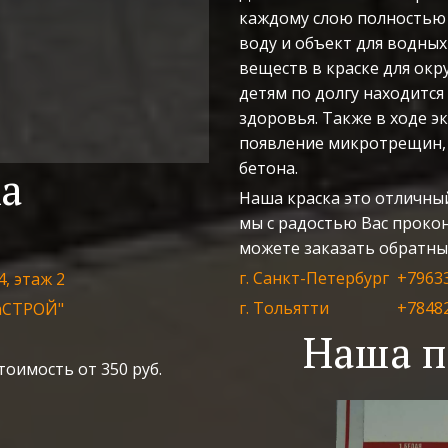
каждому слою полностью 
воду и объект для водных
веществ в краске для ок
детям по долгу находится 
здоровья. Также в ходе э
появление микротрещин, 
бетона.
ка
Наша краска это отличны
мы с радостью Вас прокон
можете заказать обратный
г. Санкт-Петербург  +7963
4, этаж 2
г. Тольятти                 +78
гаСТРОЙ"
Наша п
тоимость от 350 руб.