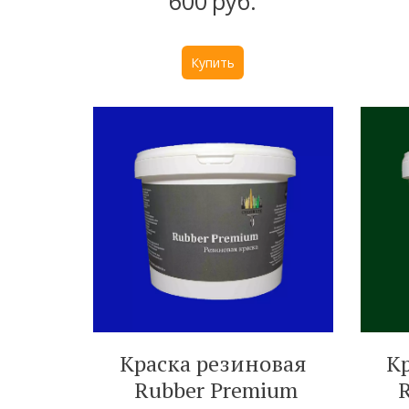
600
руб.
Купить
Краска резиновая
К
Rubber Premium
R