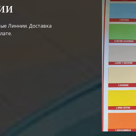
ии
е Линнии. Доставка 
лате.