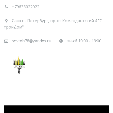
+79633022022
Санкт - Петербург
,
пр-кт Комендантский 4 "С
тройДом"
sovteh78@yandex.ru
пн-сб 10:00 - 19:00