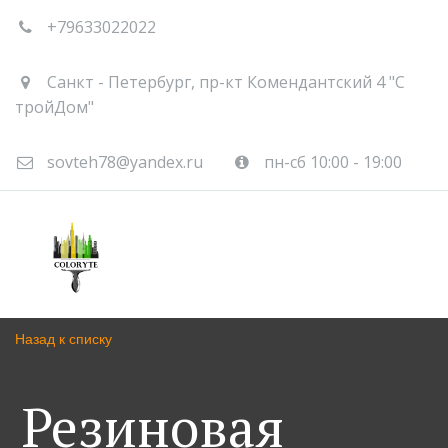
+79633022022
Санкт - Петербург
,
пр-кт Комендантский 4 "С
тройДом"
sovteh78@yandex.ru
пн-сб 10:00 - 19:00
Назад к списку
Резиновая